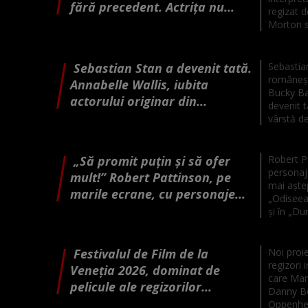
fără precedent. Actrița nu...
regizat 
Morton s
Sebastian Stan a devenit tată.
Sebastian
românești
Annabelle Wallis, iubita
Bucky Ba
actorului originar din...
devenit t
vârstă de 
„Să promit puțin și să ofer
Robert P
personaje
mult!” Robert Pattinson, pe
mai aștep
marile ecrane, cu personaje...
„Odiseea”
și în „Du
Festivalul de Film de la
Noi proie
regizori 
Veneția 2026, dominat de
care Mar
pelicule ale regizorilor...
Danny Bo
Oppenhei