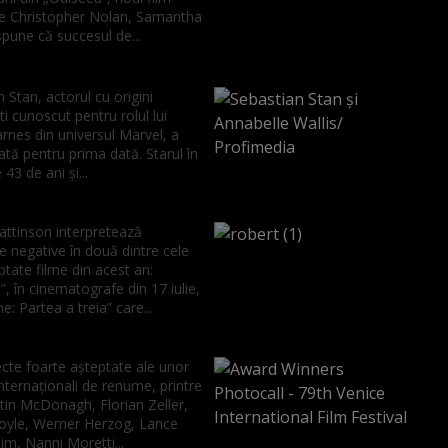
de Christopher Nolan, Samantha
pune că succesul de...
 Stan, actorul cu origini
 cunoscut pentru rolul lui
rnes din universul Marvel, a
ată pentru prima dată. Starul în
43 de ani și...
attinson interpretează
 negative în două dintre cele
tate filme din acest an:
, în cinematografe din 17 iulie,
ne: Partea a treia” care...
cte foarte aşteptate ale unor
internaţionali de renume, printre
tin McDonagh, Florian Zeller,
yle, Werner Herzog, Lance
m, Nanni Moretti...