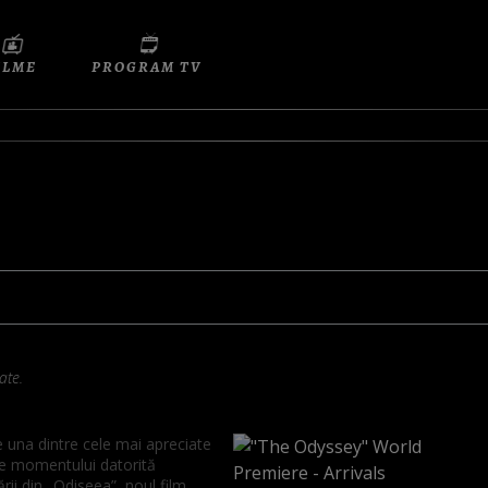
ILME
PROGRAM TV
ate.
 una dintre cele mai apreciate
le momentului datorită
ării din „Odiseea”, noul film