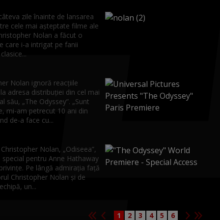
âteva zile înainte de lansarea
tre cele mai așteptate filme ale
hristopher Nolan a făcut o
e care i-a intrigat pe fanii
 clasice...
er Nolan ignoră reacțiile
la adresa distribuției din cel mai
al său, „The Odyssey”. „Sunt
e, mi-am petrecut 10 ani din
nd de-a face cu...
i Christopher Nolan, „Odiseea”,
l special pentru Anne Hathaway
privințe. Pe lângă admirația față
rul Christopher Nolan și de
echipă, un...
1
2
3
4
5
6