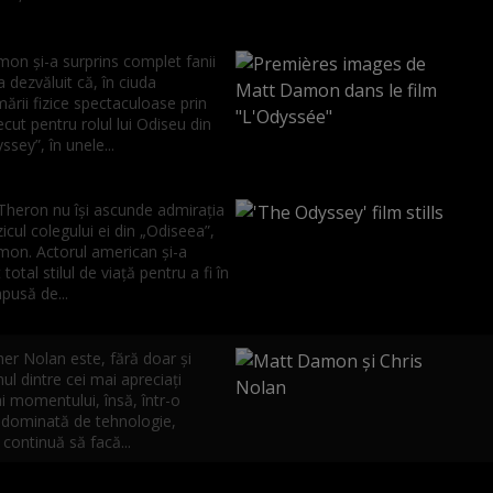
on și-a surprins complet fanii
 dezvăluit că, în ciuda
ării fizice spectaculoase prin
ecut pentru rolul lui Odiseu din
sey”, în unele...
 Theron nu își ascunde admirația
zicul colegului ei din „Odiseea”,
on. Actorul american și-a
total stilul de viață pentru a fi în
pusă de...
er Nolan este, fără doar și
ul dintre cei mai apreciați
ai momentului, însă, într-o
e dominată de tehnologie,
 continuă să facă...