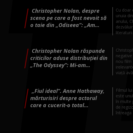
Christopher Nolan, despre
Cu doar c
unuia din
scena pe care a fost nevoit să
anului, C
o taie din „Odiseea”: „Am...
dezvăluir
literaturii
Christopher Nolan răspunde
Christoph
negative 
criticilor aduse distribuției din
nou film 
„The Odyssey”: Mi-am...
irelevant
viață avâ
„Fiul ideal”. Anne Hathaway,
Filmul lu
este unu
mărturisiri despre actorul
în multe 
care a cucerit-o total...
de regizo
întreaga 