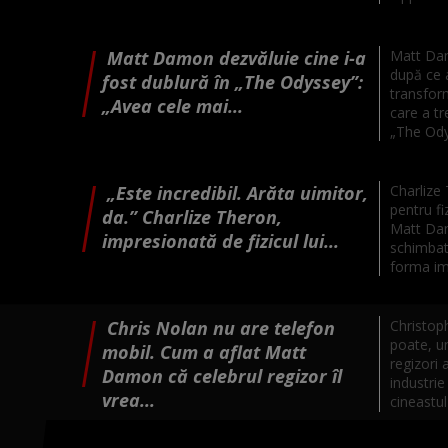
Matt Damon dezvăluie cine i-a
Matt Dam
după ce a
fost dublură în „The Odyssey”:
transform
„Avea cele mai...
care a tr
„The Odys
„Este incredibil. Arăta uimitor,
Charlize
pentru fi
da.” Charlize Theron,
Matt Dam
impresionată de fizicul lui...
schimbat 
forma im
Chris Nolan nu are telefon
Christoph
poate, un
mobil. Cum a aflat Matt
regizori 
Damon că celebrul regizor îl
industri
vrea...
cineastul