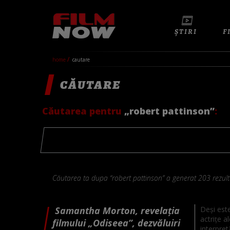
ȘTIRI
F
home
cautare
CĂUTARE
Căutarea pentru
„robert pattinson”
:
Căutarea ta dupa “robert pattinson” a generat 203 rezult
Samantha Morton, revelația
Deși este
actrițe a
filmului „Odiseea”, dezvăluiri
interpret