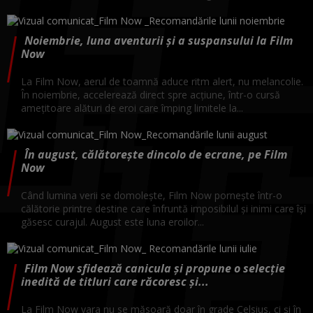
Noiembrie, luna aventurii și a suspansului la Film
Now
La Film Now, aerul de toamnă aduce ritm alert, nu melancolie.
În noiembrie, accelerează direct spre acțiune, într-o cursă
amețitoare alături de eroi care împing limitele la...
În august, călătorește dincolo de ecrane, pe Film
Now
Când lumina verii se domolește, Film Now pornește într-o
călătorie printre destine care înfruntă imposibilul și inimi care își
găsesc curajul. August este luna eroilor...
Film Now sfidează canicula și propune o selecție
inedită de titluri care răcoresc și...
La Film Now vara nu se măsoară doar în grade Celsius, ci și în