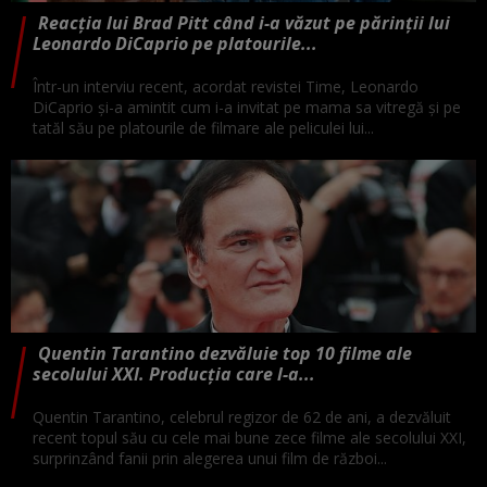
Reacția lui Brad Pitt când i-a văzut pe părinții lui
Leonardo DiCaprio pe platourile...
Într-un interviu recent, acordat revistei Time, Leonardo
DiCaprio și-a amintit cum i-a invitat pe mama sa vitregă și pe
tatăl său pe platourile de filmare ale peliculei lui...
Quentin Tarantino dezvăluie top 10 filme ale
secolului XXI. Producția care l-a...
Quentin Tarantino, celebrul regizor de 62 de ani, a dezvăluit
recent topul său cu cele mai bune zece filme ale secolului XXI,
surprinzând fanii prin alegerea unui film de război...