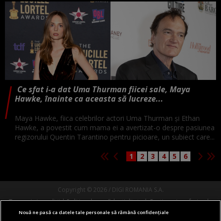
Ce sfat i-a dat Uma Thurman fiicei sale, Maya
Hawke, înainte ca aceasta să lucreze...
Maya Hawke, fiica celebrilor actori Uma Thurman și Ethan
Hawke, a povestit cum mama ei a avertizat-o despre pasiunea
regizorului Quentin Tarantino pentru picioare, un subiect care...
1
2
3
4
5
6
Copyright © 2026 / DIGI ROMANIA S.A.
Termeni si conditii
Politica de confidentialitate
Gestionați preferințele
Nouă ne pasă ca datele tale personale să rămână confidențiale
Comunicate de presă
Abonare Digi TV
Contact/Info
Codul etic