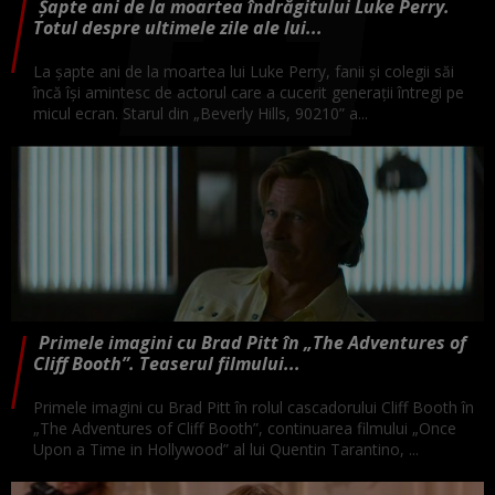
Șapte ani de la moartea îndrăgitului Luke Perry.
Totul despre ultimele zile ale lui...
La șapte ani de la moartea lui Luke Perry, fanii și colegii săi
încă își amintesc de actorul care a cucerit generații întregi pe
micul ecran. Starul din „Beverly Hills, 90210” a...
Primele imagini cu Brad Pitt în „The Adventures of
Cliff Booth”. Teaserul filmului...
Primele imagini cu Brad Pitt în rolul cascadorului Cliff Booth în
„The Adventures of Cliff Booth”, continuarea filmului „Once
Upon a Time in Hollywood” al lui Quentin Tarantino, ...