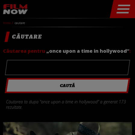
home
cautare
CĂUTARE
Căutarea pentru
„once upon a time in hollywood”
:
Căutarea ta dupa “once upon a time in hollywood” a generat 173
rezultate.