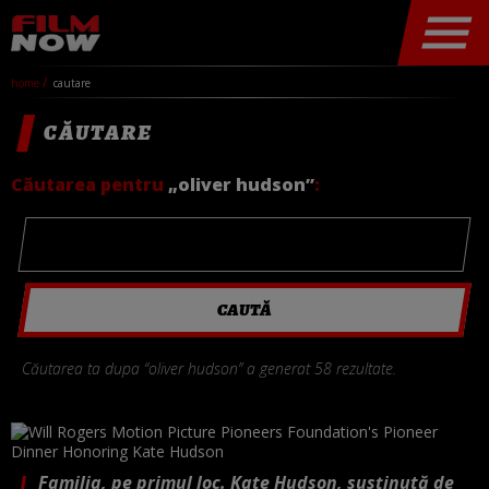
home
cautare
CĂUTARE
Căutarea pentru
„oliver hudson”
:
Căutarea ta dupa “oliver hudson” a generat 58 rezultate.
Familia, pe primul loc. Kate Hudson, susținută de