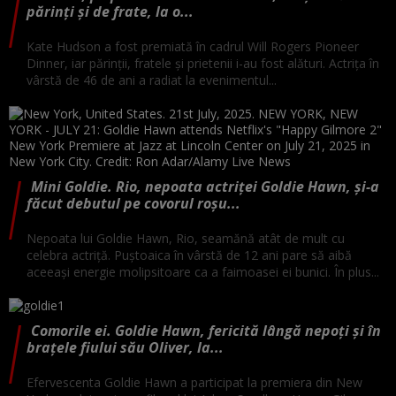
părinți și de frate, la o...
Kate Hudson a fost premiată în cadrul Will Rogers Pioneer
Dinner, iar părinții, fratele și prietenii i-au fost alături. Actrița în
vârstă de 46 de ani a radiat la evenimentul...
Mini Goldie. Rio, nepoata actriței Goldie Hawn, și-a
făcut debutul pe covorul roșu...
Nepoata lui Goldie Hawn, Rio, seamănă atât de mult cu
celebra actriță. Puștoaica în vârstă de 12 ani pare să aibă
aceeași energie molipsitoare ca a faimoasei ei bunici. În plus...
Comorile ei. Goldie Hawn, fericită lângă nepoți și în
brațele fiului său Oliver, la...
Efervescenta Goldie Hawn a participat la premiera din New