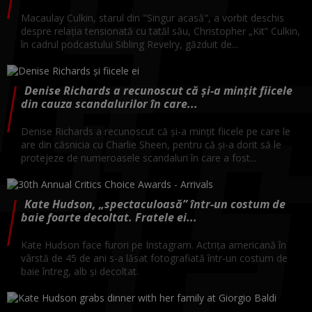
Macaulay Culkin, starul din "Singur acasă", a vorbit deschis
despre relația tensionată cu tatăl său, Christopher „Kit” Culkin,
în cadrul podcastului Sibling Revelry, găzduit de...
Denise Richards a recunoscut că și-a mințit fiicele
din cauza scandalurilor în care...
Denise Richards a recunoscut că și-a mințit fiicele pe care le
are din căsnicia cu Charlie Sheen, pentru că și-a dorit să le
protejeze de numeroasele scandaluri în care a fost...
Kate Hudson, „spectaculoasă” într-un costum de
baie foarte decoltat. Fratele ei...
Kate Hudson face furori pe Instagram. Actrița americană în
vârstă de 45 de ani s-a lăsat fotografiată într-un costum de
baie întreg, alb și decoltat.