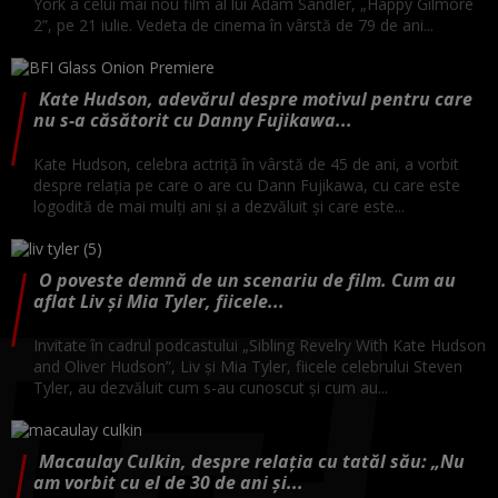
York a celui mai nou film al lui Adam Sandler, „Happy Gilmore
2”, pe 21 iulie. Vedeta de cinema în vârstă de 79 de ani...
Kate Hudson, adevărul despre motivul pentru care
nu s-a căsătorit cu Danny Fujikawa...
Kate Hudson, celebra actriță în vârstă de 45 de ani, a vorbit
despre relația pe care o are cu Dann Fujikawa, cu care este
logodită de mai mulți ani și a dezvăluit și care este...
O poveste demnă de un scenariu de film. Cum au
aflat Liv și Mia Tyler, fiicele...
Invitate în cadrul podcastului „Sibling Revelry With Kate Hudson
and Oliver Hudson”, Liv și Mia Tyler, fiicele celebrului Steven
Tyler, au dezvăluit cum s-au cunoscut și cum au...
Macaulay Culkin, despre relația cu tatăl său: „Nu
am vorbit cu el de 30 de ani și...