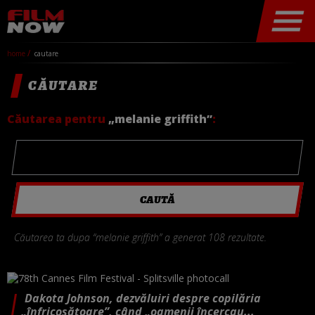
home
cautare
CĂUTARE
Căutarea pentru
„melanie griffith”
:
Căutarea ta dupa “melanie griffith” a generat 108 rezultate.
Dakota Johnson, dezvăluiri despre copilăria
„înfricoșătoare”, când „oamenii încercau...