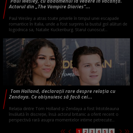
Paul Wesley, cu abdomenul la vedere în vacanță.
Actorul din „The Vampire Diaries”...
Paul Wesley a atras toate privirile în timpul unei escapade
romantice în Italia, unde a fost surprins la bustul gol alături de
logodnica sa, Natalie Kuckenburg. Starul cunoscut...
Tom Holland, declarații rare despre relația cu
Zendaya. Ce obișnuiesc să facă cei...
Relația dintre Tom Holland și Zendaya a fost întotdeauna
învăluită în discreție, însă actorul britanic a oferit recent o
perspectivă rară asupra momentelor intime petrecute...
1
2
3
4
5
6