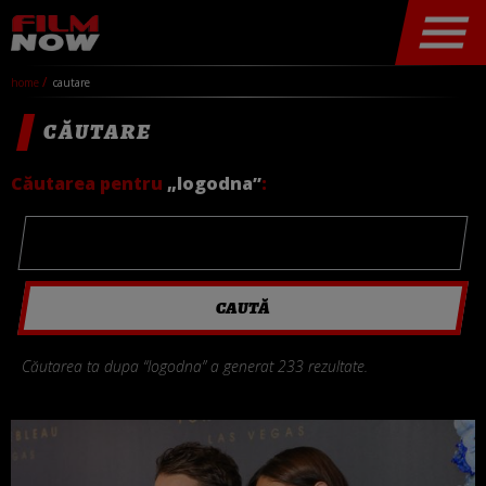
home
cautare
CĂUTARE
Căutarea pentru
„logodna”
:
Căutarea ta dupa “logodna” a generat 233 rezultate.