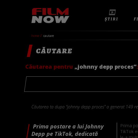
ȘTIRI
F
home
cautare
CĂUTARE
Căutarea pentru
„johnny depp proces”
:
Căutarea ta dupa “johnny depp proces” a generat 149 rez
Prima postare a lui Johnny
Prima po
TikTok e
Depp pe TikTok, dedicată
le-a mulț