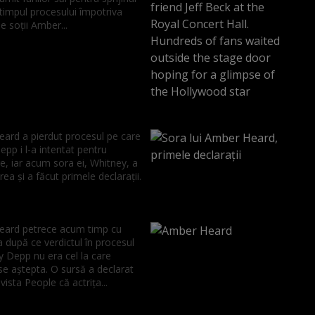
 timpul procesului împotriva
le soții Amber...
ard a pierdut procesul pe care
pp i l-a intentat pentru
e, iar acum sora ei, Whitney, a
rea și a făcut primele declarații.
ard petrece acum timp cu
a după ce verdictul în procesul
y Depp nu era cel la care
se aștepta. O sursă a declarat
vista People că actrița...