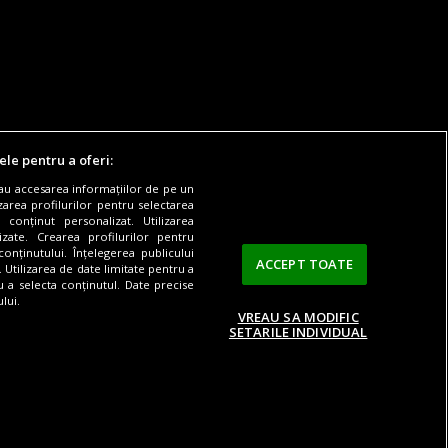
ele pentru a oferi:
sau accesarea informațiilor de pe un
zarea profilurilor pentru selectarea
 conținut personalizat. Utilizarea
Digi TV
Contact/Info
Codul etic
lizate. Crearea profilurilor pentru
onținutului. Înțelegerea publicului
ACCEPT TOATE
. Utilizarea de date limitate pentru a
ru a selecta conținutul. Date precise
lui.
VREAU SA MODIFIC
SETARILE INDIVIDUAL