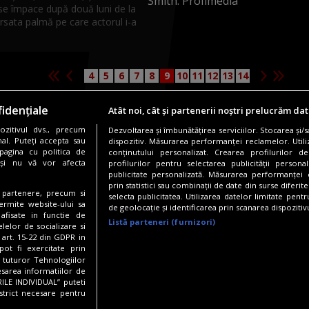
se împace după două luni de la
rsata palmă pe care actorul i-a
4
5
6
7
8
9
10
11
12
13
14
idențiale
Atât noi, cât și partenerii noștri prelucrăm dat
zitivul dvs., precum
Dezvoltarea și îmbunătățirea serviciilor. Stocarea și/
Copyright © 2026 / DIGI ROMANIA S.A.
al. Puteți accepta sau
dispozitiv. Măsurarea performanței reclamelor. Utili
pagina cu politica de
conținutului personalizat. Crearea profilurilor de
nfidentialitate
Gestionați preferințele
Comunicate de presă
Abonare 
i și nu vă vor afecta
profilurilor pentru selectarea publicității persona
publicitate personalizată. Măsurarea performanței c
prin statistici sau combinații de date din surse diferite
te partenere, precum si
selecta publicitatea. Utilizarea datelor limitate pent
Urmărește-ne și pe:
ermite website-ului sa
de geolocație și identificarea prin scanarea dispozitivu
 afisate in functie de
Listă parteneri (furnizori)
elelor de socializare si
 art. 15-22 din GDPR in
pot fi exercitate prin
a tuturor Tehnologiilor
esarea informatiilor de
ILE INDIVIDUAL” puteti
strict necesare pentru