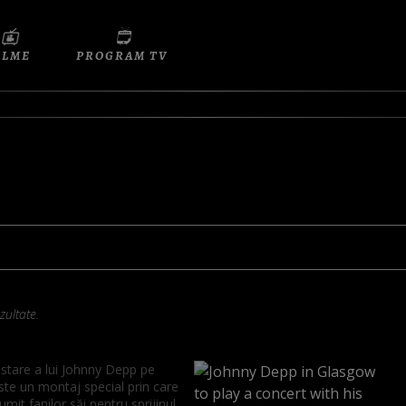
ILME
PROGRAM TV
ultate.
stare a lui Johnny Depp pe
ste un montaj special prin care
umit fanilor săi pentru sprijinul