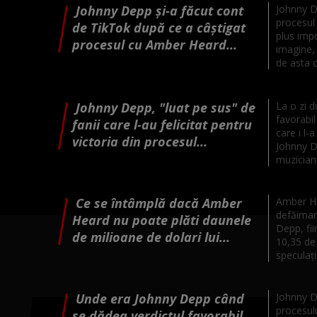
Johnny Depp și-a făcut cont
Johnny D
procesul
de TikTok după ce a câștigat
plus impo
procesul cu Amber Heard...
imagine,
de asta c
Johnny Depp, "luat pe sus" de
La o zi d
favorabil
fanii care l-au felicitat pentru
care i l-
victoria din procesul...
Johnny D
muzicianu
Ce se întâmplă dacă Amber
Amber He
defăimare
Heard nu poate plăti daunele
Depp, fi
de milioane de dolari lui...
10,35 de 
speculații
Unde era Johnny Depp când
Johnny De
procesulu
se dădea verdictul favorabil