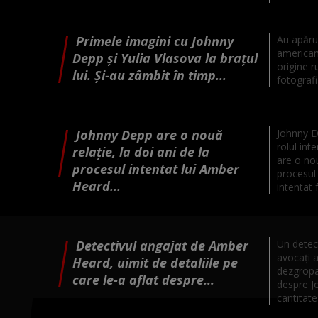
Primele imagini cu Johnny
Au apărut
american
Depp și Yulia Vlasova la brațul
origine r
lui. Și-au zâmbit în timp...
fotografi
Johnny Depp are o nouă
Johnny D
rolul inte
relație, la doi ani de la
are o nou
procesul intentat lui Amber
procesul 
Heard...
intentat f
Detectivul angajat de Amber
Un detect
avocați 
Heard, uimit de detaliile pe
dezgropa
care le-a aflat despre...
despre J
cantitatea