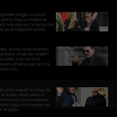
 primele imagini cu actorul
 Johnny Depp și modelul de
usă Yulia Vlasova. Cei doi au fost
ați pe un heliport în Londra.
epp, actorul cunoscut pentru
rpretat în „Pirații din Caraibe”,
ă iubită, la doi ani de la
pentru defăimare pe care i l-a
ostei soții...
iv privat angajat de echipa de
a lui Amber Heard pentru a
 informații compromițătoare
ohnny Depp a fost surprins de
 de sprijin...