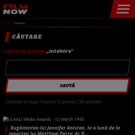
home
cautare
CĂUTARE
Căutarea pentru
„intalnire”
:
Căutarea ta dupa “intalnire” a generat 236 rezultate.
Rugămintea lui Jennifer Aniston, la o lună de la
moartea lui Matthew Perry: Ar fi...