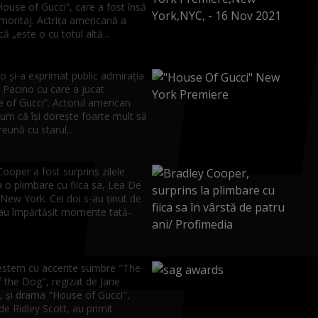
ouse of Gucci”, care a fost însă
 montaj. Actrița americană a
că „este o cu totul altă...
o și-a exprimat public admirația
 Pacino cu care a jucat
e of Gucci”. Actorul american
um că își dorește foarte mult să
eună cu starul...
ooper a fost surprins zilele
a o plimbare cu fiica sa, Lea De
 New York. Cei doi s-au ținut de
au împărtășit momente tată-
estern cu accente sumbre "The
 the Dog", regizat de Jane
 şi drama "House of Gucci",
de Ridley Scott, au primit