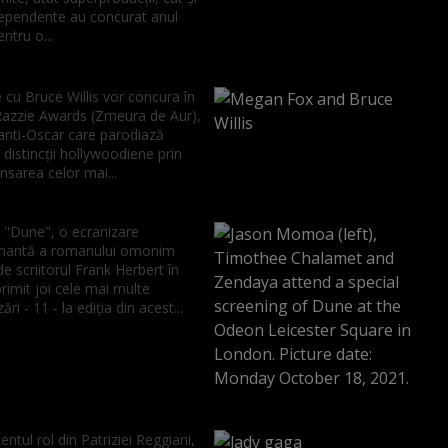
dependente au concurat anul
ntru o...
 cu Bruce Willis vor concura în
Razzie Awards (Zmeura de Aur),
 anti-Oscar care parodiază
 distincţii hollywoodiene prin
sarea celor mai...
F "Dune", o ecranizare
nantă a romanului omonim
de scriitorul Frank Herbert în
rimit joi cele mai multe
ri - 11 - la ediţia din acest...
ntul rol din Patriziei Reggiani,