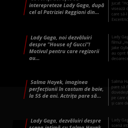
jucat "H
interepreteze Lady Gaga, după
visează d
cel al Patriziei Reggiani din...
care să-l
Excentrica
Lady Gaga, noi dezvăluiri
Lady Gag
filmul „H
despre ”House of Gucci”!
Jake Gyll
Motivul pentru care regizorii
au oprit 
au...
deoarece 
Salma Hayek, imaginea
Salma Ha
pare să 
perfecțiunii în costum de baie,
dovedeșt
la 55 de ani. Actrița pare să...
pe care o
și care de
Lady Gaga, dezvăluiri despre
Lady Gaga
scenă in
scena intimă cu Salma Hayek