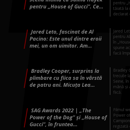
pentru „H
pentru „House of Gucci”. Ce...
tăiată la
declarat 
Jared Leto, fascinat de Al
Jared Let
pentru Al
Pacino: Este unul dintre eroii
în „Hous
mei, un om uimitor. Am...
spune ac
facă împr
Bradley Cooper, surprins la
Bradley C
trecute l
plimbare cu fiica sa în vârstă
Seine, în
de patru ani. Micuța Lea...
mână și 
fiică.
SAG Awards 2022 | „The
Filmul w
Power of
Power of the Dog” şi „House of
Campion,
Gucci”, în fruntea...
regizată 