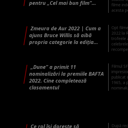
pentru „Cel mai bun film”...
filme in
acesta pe
Zmeura de Aur 2022 | Cum a
Opt filme
2022 la 
ajuns Bruce Willis să aibă
trofeele
propria categorie la ediţia...
celebrele
recompen
„Dune” a primit 11
Filmul S
impresio
nominalizări la premiile BAFTA
publicat 
2022. Cine completează
1965, a p
clasamentul
nominaliză
Ce rol își dorește să
După rece