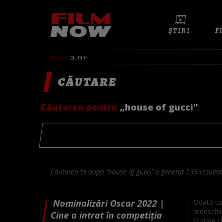
ȘTIRI
F
home
cautare
CĂUTARE
Căutarea pentru
„house of gucci”
:
Căutarea ta dupa “house of gucci” a generat 135 rezultat
Nominalizări Oscar 2022 |
Odată cu 
redeschid
Cine a intrat în competiția
Statele U