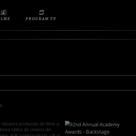
ILME
PROGRAM TV
e.
reluarea producţiei de filme şi
erea sălilor de cinema din
nite, atât superproducţii, cât şi