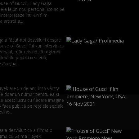
ouse of Gucci", Lady Gaga
eja la un nou personaj iconic pe
 interpreteze într-un film.
 artistă a...
a a făcut noi dezvăluiri despre
ouse of Gucci” într-un interviu cu
enhaal, mărturisind că regizorii
filmările pentru o scenă,
aceștia...
yek are 55 de ani, însă vârsta
fie doar un număr pentru ea și
e acest lucru cu fiecare imagine
 face publică pe rețelele sociale
vine...
 a dezvăluit că a filmat o
timă cu Salma Hayek,