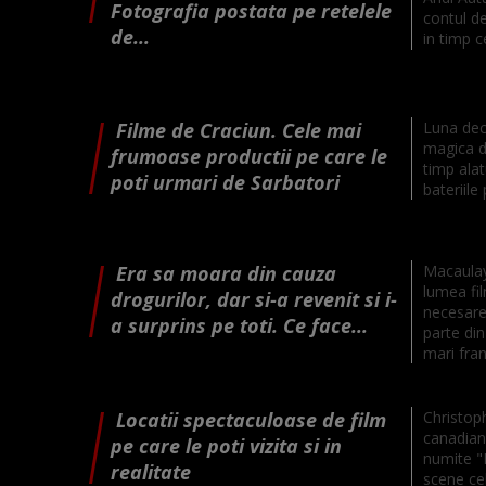
Fotografia postata pe retelele
contul de
de...
in timp ce
Filme de Craciun. Cele mai
Luna dec
magica d
frumoase productii pe care le
timp alat
poti urmari de Sarbatori
bateriile
Era sa moara din cauza
Macaulay 
lumea fil
drogurilor, dar si-a revenit si i-
necesare
a surprins pe toti. Ce face...
parte din
mari fran
Locatii spectaculoase de film
Christop
canadian,
pe care le poti vizita si in
numite "
realitate
scene cel