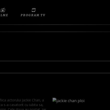
ILME
PROGRAM TV
fiica actorului Jackie Chan, a
a s-a casatorit cu iubita sa,
umn. Cele doua au postat, pe