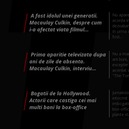
A fost idolul unei generatii.
Nu apare 
acorda in
Macaulay Culkin, despre cum
dezvaluir
i-a afectat viata filmul...
In urma 
fost...
Prima aparitie televizata dupa
Nu a mai
ani buni,
ani de zile de absenta.
exceptie 
Macaulay Culkin, interviu...
acordat u
"The Ton
Bogatii de la Hollywood.
Jurnalist
intocmit 
Actorii care castiga cei mai
imbogatit
multi bani la box-office
box-offic
platite sta