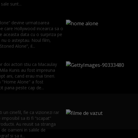
sale sunt...
one” devine urmatoarea
 pe care Hollywood incearca sa o
e aceasta data cu o surpriza pe
i nu o asteptau. Noul film,
“Stoned Alone”, il...
or doi actori stiu ca Macaulay
 Mila Kunis au fost impreuna
pt ani, cand erau mai tineri.
in "Home Alone" a fost
it pana peste cap de...
i un cinefil, fie ca vizionezi rar
 imposibil sa iti fi “scapat”
oductii. Au reusit sa stranga
 de oameni in saliile de
af si sa ii...