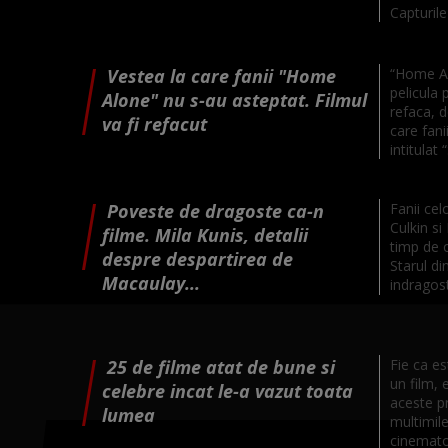
Capturile 
Vestea la care fanii "Home
“Home Al
pelicula
Alone" nu s-au asteptat. Filmul
refaca, d
va fi refacut
care fani
intitulat 
Poveste de dragoste ca-n
Fanii cel
Culkin si
filme. Mila Kunis, detalii
timp de o
despre despartirea de
Starul d
Macaulay...
indragost
25 de filme atat de bune si
Fie ca est
un film, e
celebre incat le-a vazut toata
aceste pr
lumea
multimile
cinematogr