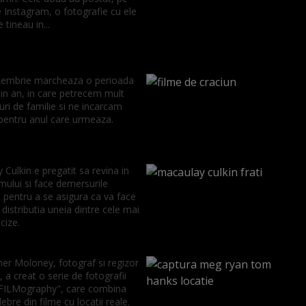
 Instagram, o fotografie cu ele
 tineau in...
embrie marcheaza o perioada
in an, in care petrecem mult
uri de familie si ne incarcam
 pentru anul care urmeaza.
Culkin e pregatit sa revina in
mului si face demersurile
 pentru a se asigura ca va face
 distributia uneia dintre cele mai
cize.
her Moloney, fotograf si regizor
 a creat o serie de fotografii
FILMography", care combina
ebre din filme cu locatii reale.