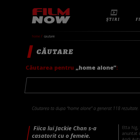
ȘTIRI
F
home
cautare
CĂUTARE
Căutarea pentru
„home alone”
:
Căutarea ta dupa “home alone” a generat 118 rezultate.
Fiica lui Jackie Chan s-a
Etta Ng, 
anuntat c
casatorit cu o femeie.
Andi Aut