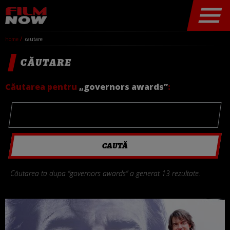
home
cautare
CĂUTARE
Căutarea pentru
„governors awards”
:
Căutarea ta dupa “governors awards” a generat 13 rezultate.