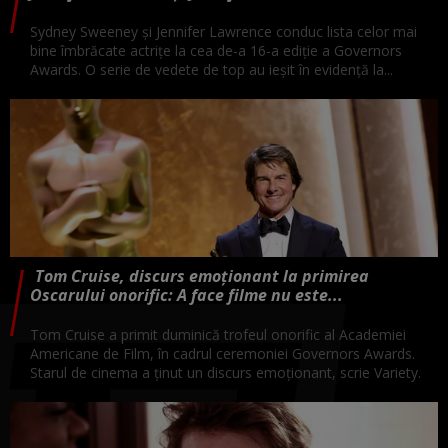
Sydney Sweeney și Jennifer Lawrence conduc lista celor mai
bine îmbrăcate actrițe la cea de-a 16-a ediție a Governors
Awards. O serie de vedete de top au ieșit în evidență la...
Tom Cruise, discurs emoționant la primirea
Oscarului onorific: A face filme nu este...
Tom Cruise a primit duminică trofeul onorific al Academiei
Americane de Film, în cadrul ceremoniei Governors Awards.
Starul de cinema a ţinut un discurs emoţionant, scrie Variety.