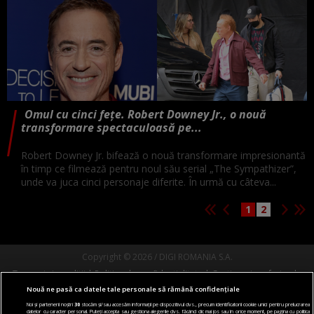
Omul cu cinci fețe. Robert Downey Jr., o nouă
transformare spectaculoasă pe...
Robert Downey Jr. bifează o nouă transformare impresionantă
în timp ce filmează pentru noul său serial „The Sympathizer”,
unde va juca cinci personaje diferite. În urmă cu câteva...
1
2
Copyright © 2026 / DIGI ROMANIA S.A.
Termeni si conditii
Politica de confidentialitate
Gestionați preferințele
Nouă ne pasă ca datele tale personale să rămână confidențiale
Comunicate de presă
Abonare Digi TV
Contact/Info
Codul etic
Noi și partenerii noștri
30
stocăm și/sau accesăm informații pe dispozitivul dvs., precum identificatorii cookie unici pentru prelucrarea
datelor cu caracter personal. Puteți accepta sau gestiona alegerile dvs. făcând clic mai jos sau în orice moment, pe pagina cu politica