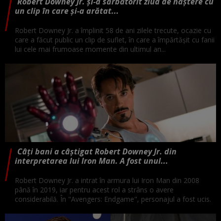
Robert Downey Jr. și-a sărbătorit ziua de naștere cu
un clip în care și-a arătat...
Robert Downey Jr. a împlinit 58 de ani zilele trecute, ocazie cu
care a făcut public un clip de suflet, în care a împărtășit cu fanii
lui cele mai frumoase momente din ultimul an...
Câți bani a câștigat Robert Downey Jr. din
interpretarea lui Iron Man. A fost unul...
Robert Downey Jr. a intrat în armura lui Iron Man din 2008
până în 2019, iar pentru acest rol a strâns o avere
considerabilă. În "Avengers: Endgame", personajul a fost ucis.