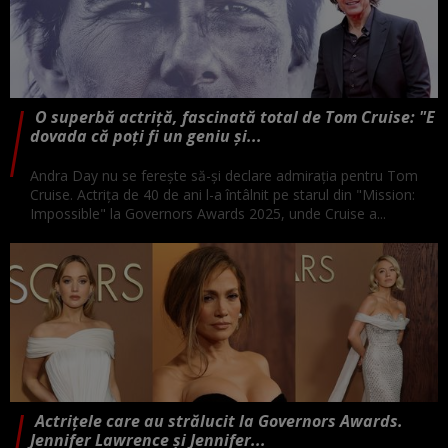
O superbă actriță, fascinată total de Tom Cruise: "E
dovada că poți fi un geniu și...
Andra Day nu se ferește să-și declare admirația pentru Tom
Cruise. Actrița de 40 de ani l-a întâlnit pe starul din "Mission:
Impossible" la Governors Awards 2025, unde Cruise a...
Actrițele care au strălucit la Governors Awards.
Jennifer Lawrence și Jennifer...