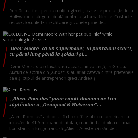
România a fost pentru mulți regizori și case de producție de la
Hollywood o alegere ideală pentru a-și turna filmele. Costurile
reduse, locurile fermecătoare și zonele pline de...
Demi Moore, ca un supermodel, în pantaloni scurți,
cu părul lung până la șolduri și...
Demi Moore s-a relaxat vara aceasta în vacanță, în Grecia.
Alături de actrița din „Ghost” s-au aflat câteva dintre prietenele
sale și cuplul de antreprenori greci Andrea și...
„Alien: Romulus” pune capăt domniei de trei
săptămâni a „Deadpool & Wolverine”...
„Alien: Romulus” a debutat în box office-ul nord american cu
încasări de 41,5 milioane de dolari, marcând al doilea cel mai
bun start din lunga franciză „Alien”. Aceste vânzări de...