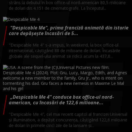
strâns la debutul în box office-ul nord-american 80,5 milioane
de dolari din 4.151 de cinematografe. La începutul...
"Despicable Me", prima franciză animată din istorie
care depăşeşte încasări de 5...
"Despicable Me 4" s-a impus, în weekend, la box office-ul
internaţional, câştigând 88 de milioane de dolari. Încasările
globale ale sequel-ului animat se ridică acum la 437,8...
„Despicable Me 4” conduce box office-ul nord-
american, cu încasări de 122,6 milioane...
"Despicable Me 4", cel mai recent capitol al francizei Universal
şi Illumination, a depăşit concurenţa, câştigând 122,6 milioane
de dolari în primele cinci zile de la lansare şi...