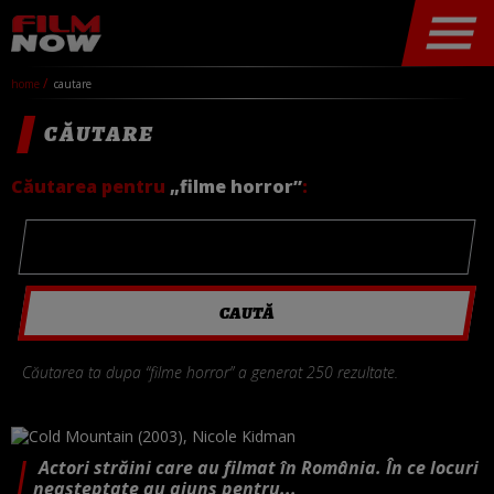
home
cautare
CĂUTARE
Căutarea pentru
„filme horror”
:
Căutarea ta dupa “filme horror” a generat 250 rezultate.
Actori străini care au filmat în România. În ce locuri
neașteptate au ajuns pentru...