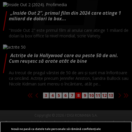
„Inside Out 2”, primul film din 2024 care atinge 1
miliard de dolari la box...
"Inside Out 2" este primul film al anului care atinge 1 miliard de
dolari la box office la nivel mondial, scrie Variety.
Actrițe de la Hollywood care au peste 50 de ani.
Cum reușesc să arate atât de bine
Au trecut de pragul vârstei de 50 de ani și sunt mai înfloritoare
ca oricând. Actrițe precum Jennifer Aniston, Sandra Bullock sau
Nicole Kidman sunt mereu o încântare, atât pe...
3
4
5
6
7
8
9
10
11
12
13
Copyright © 2026 / DIGI ROMANIA S.A.
Termeni si conditii
Politica de confidentialitate
Gestionați preferințele
Nouă ne pasă ca datele tale personale să rămână confidențiale
Comunicate de presă
Abonare Digi TV
Contact/Info
Codul etic