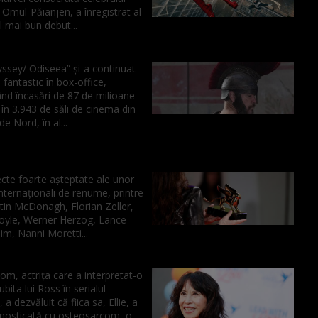
Omul-Păianjen, a înregistrat al
l mai bun debut...
ssey/ Odiseea” şi-a continuat
 fantastic în box-office,
ând încasări de 87 de milioane
 în 3.943 de săli de cinema din
e Nord, în al...
cte foarte aşteptate ale unor
internaţionali de renume, printre
tin McDonagh, Florian Zeller,
yle, Werner Herzog, Lance
m, Nanni Moretti...
m, actrița care a interpretat-o
iubita lui Ross în serialul
 a dezvăluit că fiica sa, Ellie, a
gnosticată cu osteosarcom, o