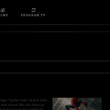
ILME
PROGRAM TV
ajul ''Spider-Man: Brand New
l mai recent film din franciza
Marvel consacrată celebrului