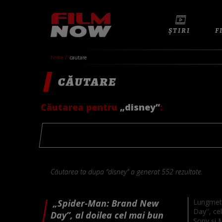
ȘTIRI
F
home
cautare
CĂUTARE
Căutarea pentru
„disney”
:
Căutarea ta dupa “disney” a generat 552 rezultate.
„Spider-Man: Brand New
Lungmetr
Day'', ce
Day”, al doilea cel mai bun
Sony şi 