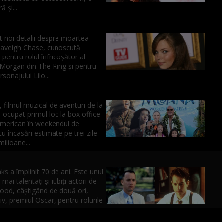
 și...
t noi detalii despre moartea
 Daveigh Chase, cunoscută
i pentru rolul înfricoșător al
Morgan din The Ring și pentru
sonajului Lilo...
filmul muzical de aventuri de la
 ocupat primul loc la box office-
american în weekendul de
cu încasări estimate pe trei zile
milioane...
 a împlinit 70 de ani. Este unul
 mai talentaţi şi iubiţi actori de
wood, câştigând de două ori,
v, premiul Oscar, pentru rolurile