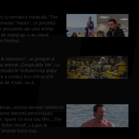
 TV cu tematică medicală "The
comedia "Hacks", ce prezintă
e amuzante ale unei actriţe
 de stand-up, s-au clasat
n fruntea...
 & Monsters”, un prequel al
lui animat „Despicable Me”, cu
situată în Hollywoodul anilor
e a condus box office-ul în
 de 4 iulie, nu a...
kman, actorul devenit celebru în
lume datorită personajului
e, spune că noul său film, „The
 Robin Hood”, i-a pus la
limitele fizice mai...