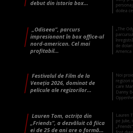
debut din istoria box...
personaj 
doilea ce
„Odiseea”, parcurs
„The Ody
parcursul
impresionant în box office-ul
înregistr
nord-american. Cel mai
de dolari
profitabil...
America d
Festivalul de Film de la
Noi proie
regizori 
Veneția 2026, dominat de
care Mar
pelicule ale regizorilor...
Danny Bo
Oppenhei
Lauren Tom, actrița din
Lauren To
pe Julie, 
„Friends”, a dezvăluit că fiica
„Friends”,
ei de 25 de ani are o formă...
fost dia