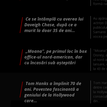
formă rară
Ce se întâmplă cu averea lui
Au apăru
actriței
Daveigh Chase, după ce a
publiculu
murit la doar 35 de ani...
Samarei 
vocea per
„Moana”, pe primul loc în box
"Moana", 
Disney, a
office-ul nord-american, dar
ul nord-
cu încasări sub așteptări
lansare, 
la 43 de 
Tom Hanks a împlinit 70 de
Tom Hanks
dintre cei
ani. Povestea fascinantă a
la Holly
geniului de la Hollywood
consecuti
care...
din...