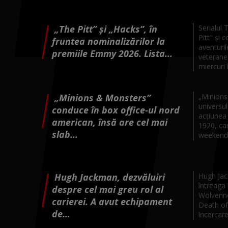
„The Pitt” şi „Hacks”, în
Serialul
Pitt" şi 
fruntea nominalizărilor la
aventuril
premiile Emmy 2026. Lista...
veterane
miercuri î
„Minions & Monsters”
„Minions
universu
conduce în box office-ul nord
acţiunea 
american, însă are cel mai
1920, car
slab...
weekendul
Hugh Jackman, dezvăluiri
Hugh Jac
întreaga 
despre cel mai greu rol al
Wolverin
carierei. A avut echipament
Death of
de...
încercare 