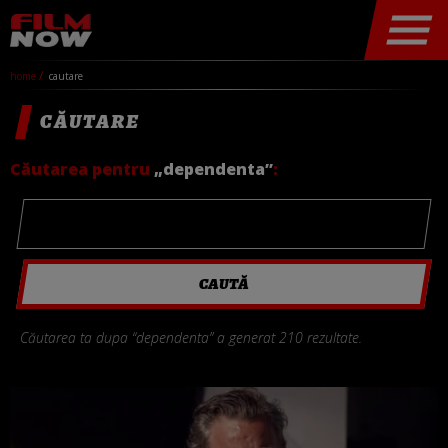
home
cautare
CĂUTARE
Căutarea pentru
„dependenta”
:
Căutarea ta dupa “dependenta” a generat 210 rezultate.