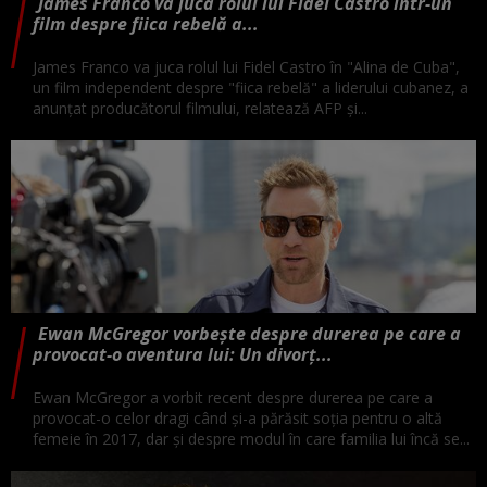
James Franco va juca rolul lui Fidel Castro într-un
film despre fiica rebelă a...
James Franco va juca rolul lui Fidel Castro în "Alina de Cuba",
un film independent despre "fiica rebelă" a liderului cubanez, a
anunţat producătorul filmului, relatează AFP și...
Ewan McGregor vorbește despre durerea pe care a
provocat-o aventura lui: Un divorț...
Ewan McGregor a vorbit recent despre durerea pe care a
provocat-o celor dragi când și-a părăsit soția pentru o altă
femeie în 2017, dar și despre modul în care familia lui încă se...