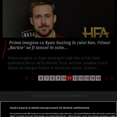
Prima imagine cu Ryan Gosling în rolul Ken. Filmul
„Barbie” va fi lansat în iulie...
Prima imagine cu Ryan Gosling în rolul Ken a fost dată
publicității de cei de la Warner Bros. Actorul canadian joacă
alături de Margot Robbie în filmul live action „Barbie”...
6
7
8
9
10
11
12
13
14
15
16
Copyright © 2026 / DIGI ROMANIA S.A.
Termeni si conditii
Politica de confidentialitate
Gestionați preferințele
Nouă ne pasă ca datele tale personale să rămână confidențiale
Comunicate de presă
Abonare Digi TV
Contact/Info
Codul etic
Noi și partenerii noștri
30
stocăm și/sau accesăm informații pe dispozitivul dvs., precum identificatorii cookie unici pentru prelucrarea
datelor cu caracter personal. Puteți accepta sau gestiona alegerile dvs. făcând clic mai jos sau în orice moment, pe pagina cu politica