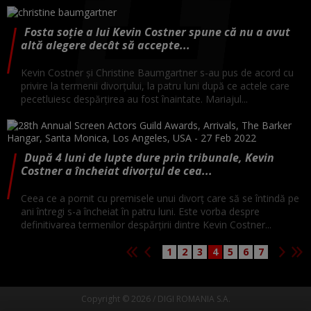
Fosta soție a lui Kevin Costner spune că nu a avut
altă alegere decât să accepte...
Kevin Costner și Christine Baumgartner s-au pus de acord cu
privire la termenii divorțului, la patru luni după ce actele care
pecetluiesc despărțirea au fost înaintate. Mariajul...
După 4 luni de lupte dure prin tribunale, Kevin
Costner a încheiat divorțul de cea...
Ceea ce a pornit cu premisele unui divorț care să se întindă pe
ani întregi s-a încheiat în patru luni. Este vorba despre
definitivarea termenilor despărțirii dintre Kevin Costner...
1
2
3
4
5
6
7
Copyright © 2026 / DIGI ROMANIA S.A.