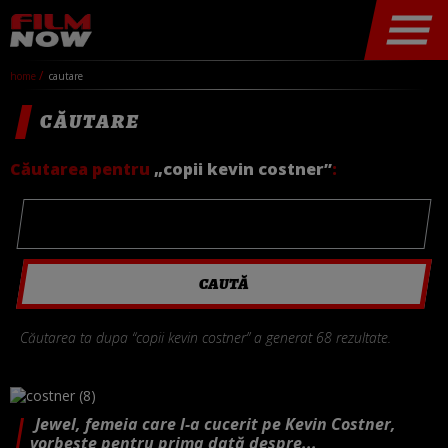
home
cautare
CĂUTARE
Căutarea pentru
„copii kevin costner”
:
Căutarea ta dupa “copii kevin costner” a generat 68 rezultate.
Jewel, femeia care l-a cucerit pe Kevin Costner,
vorbește pentru prima dată despre...