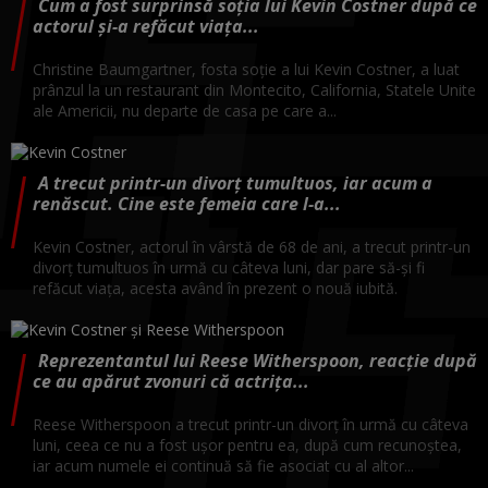
Cum a fost surprinsă soția lui Kevin Costner după ce
actorul și-a refăcut viața...
Christine Baumgartner, fosta soție a lui Kevin Costner, a luat
prânzul la un restaurant din Montecito, California, Statele Unite
ale Americii, nu departe de casa pe care a...
A trecut printr-un divorț tumultuos, iar acum a
renăscut. Cine este femeia care l-a...
Kevin Costner, actorul în vârstă de 68 de ani, a trecut printr-un
divorț tumultuos în urmă cu câteva luni, dar pare să-și fi
refăcut viața, acesta având în prezent o nouă iubită.
Reprezentantul lui Reese Witherspoon, reacție după
ce au apărut zvonuri că actrița...
Reese Witherspoon a trecut printr-un divorț în urmă cu câteva
luni, ceea ce nu a fost ușor pentru ea, după cum recunoștea,
iar acum numele ei continuă să fie asociat cu al altor...