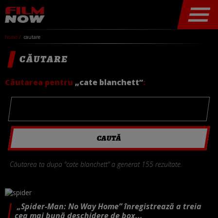
home
cautare
CĂUTARE
Căutarea pentru
„cate blanchett”
:
Căutarea ta dupa “cate blanchett” a generat 155 rezultate.
„Spider-Man: No Way Home” înregistrează a treia
cea mai bună deschidere de box...