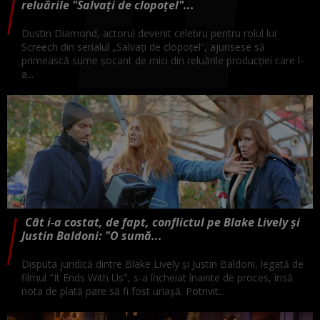
reluările "Salvați de clopoțel"...
Dustin Diamond, actorul devenit celebru pentru rolul lui
Screech din serialul „Salvați de clopoțel”, ajunsese să
primească sume șocant de mici din reluările producției care l-
a...
Cât i-a costat, de fapt, conflictul pe Blake Lively și
Justin Baldoni: "O sumă...
Disputa juridică dintre Blake Lively și Justin Baldoni, legată de
filmul "It Ends With Us", s-a încheiat înainte de proces, însă
nota de plată pare să fi fost uriașă. Potrivit...