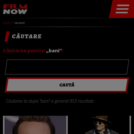
home
cautare
CĂUTARE
Căutarea pentru
„bani”
:
Căutarea ta dupa “bani” a generat 953 rezultate.