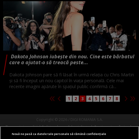
Dakota Johnson iubește din nou. Cine este bărbatul
care a ajutat-o să treacă peste...
Dakota Johnson pare să fi lăsat în urmă relația cu Chris Martin
și să fi început un nou capitol în viața personală. Cele mai
recente imagini apărute în spațiul public confirmă că...
1
2
3
4
5
6
7
8
Copyright © 2026 / DIGI ROMANIA S.A.
Termeni si conditii
Politica de confidentialitate
Gestionați preferințele
Nouă ne pasă ca datele tale personale să rămână confidențiale
Comunicate de presă
Abonare Digi TV
Contact/Info
Codul etic