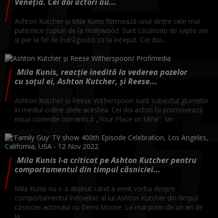
Veneția. Cei doi actori au...
Ashton Kutcher și Mila Kunis formează unul dintre cele mai
puternice cupluri de la Hollywood. Sunt căsătoriți de șapte ani
și par la fel de îndrăgostiți ca la început. Cei doi...
Mila Kunis, reacție inedită la vederea pozelor
cu soțul ei, Ashton Kutcher, și Reese...
Ashton Kutcher și Reese Witherspoon sunt subiectul glumelor
în mediul online zilele acestea. Cei doi actori își promovează
noua comedie romantică „Your Place or Mine”, iar...
Mila Kunis l-a criticat pe Ashton Kutcher pentru
comportamentul din timpul căsniciei...
Mila Kunis nu s-a abținut când a venit vorba despre
comportamentul îndoielnic al lui Ashton Kutcher din timpul
căsniciei actorului cu Demi Moore. La mai puțin de un an de
la...