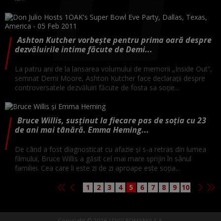
Ashton Kutcher vorbește pentru prima oară despre
dezvăluirile intime făcute de Demi...
La patru ani de la lansarea volumului de memorii „Inside Out”,
semnat Demi Moore, Ashton Kutcher face declarații despre
controversatele dezvăluiri făcute de fosta sa soție...
Bruce Willis, susținut la fiecare pas de soția cu 23
de ani mai tânără. Emma Heming...
De când a fost diagnosticat cu afazie și s-a retras din lumea
filmului, Bruce Willis a găsit cel mai mare sprijin în sânul
familiei. Cea care îi este zi de zi aproape este soția...
1
2
3
4
5
6
7
8
9
10
Copyright © 2026 / DIGI ROMANIA S.A.