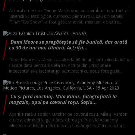
Actorul american Danny Masterson, un membru important al
Bisericii Scientologice, cunoscut pentru rolul său din serialul
"That '70s Show", a fost găsit vinovat, miercuri, de către...
Demi Moore se pregătește să fie bunică, dar arată
cu 30 de ani mai tânără. Actrița...
Demi Moore arată spectaculos la 60 de ani, iar fanii o laudă de
fiecare dată pentru silueta sa. Actrița din „Propunere
indecentă” și-a încântat joi admiratorii cu două fotografii...
Cu și fără machiaj. Mila Kunis, fotografiată la
magazin, apoi pe covorul roșu. Soția...
Apariție rară a soților Kutcher pe covorul roșu. Mila și Ashton
au fost admirați la gala Breakthrough Prize, la Academy
Museum of Motion Pictures din Los Angeles. Cei doi actori...