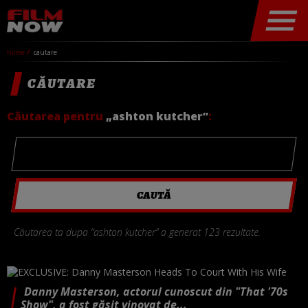
home
cautare
CĂUTARE
Căutarea pentru
„ashton kutcher”
:
Căutarea ta dupa “ashton kutcher” a generat 123 rezultate.
Danny Masterson, actorul cunoscut din "That '70s
Show", a fost găsit vinovat de...