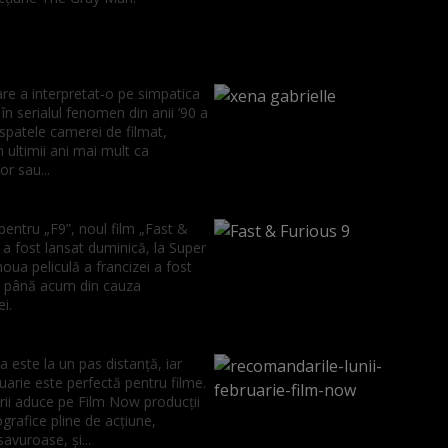
are a interpretat-o pe simpatica
 în serialul fenomen din anii ’90 a
 spatele camerei de filmat,
n ultimii ani mai mult ca
r sau...
 pentru „F9”, noul film „Fast &
 a fost lansat duminică, la Super
oua peliculă a francizei a fost
 până acum din cauza
ei.
 este la un pas distanță, iar
uarie este perfectă pentru filme.
rii aduce pe Film Now producții
rafice pline de acțiune,
avuroase, și...