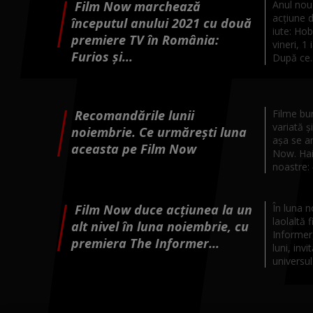
Film Now marchează
Anul nou
acțiune d
începutul anului 2021 cu două
iute: Ho
premiere TV în România:
vineri, 1
Furios şi...
După ce..
Recomandările lunii
Filme bun
variată 
noiembrie. Ce urmărești luna
așa se a
aceasta pe Film Now
Now. Hai 
noastre:
Film Now duce acțiunea la un
În luna 
laolaltă 
alt nivel în luna noiembrie, cu
Informer,
premiera The Informer...
luni, inv
universul.