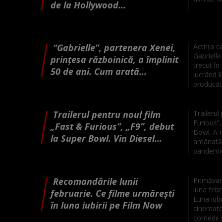
de la Hollywood...
“Gabrielle”, partenera Xenei,
Actrița c
Gabrielle
prințesa războinică, a împlinit
trecut în
50 de ani. Cum arată...
lucrând î
producăto
Trailerul pentru noul film
Trailerul
Furious”,
„Fast & Furious”, „F9”, debut
Bowl. A n
la Super Bowl. Vin Diesel...
amânată
pandemi
Recomandările lunii
Primăvara
luna febr
februarie. Ce filme urmărești
Luna iubi
în luna iubirii pe Film Now
cinematog
comedii s