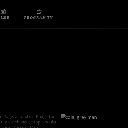
ILME
PROGRAM TV
n Page, actorul din Bridgerton
tura distribuției de top a noului
acțiune The Gray Man.