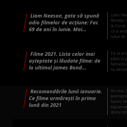
Liam Neeson, gata să spună
Liam Nee
filmelor 
adio filmelor de acțiune: Fac
la Oscar 
69 de ani în iunie. Mai...
că a avu
roluri de j
Filme 2021. Lista celor mai
De la ero
până la p
așteptate și lăudate filme: de
fantastic
la ultimul James Bond...
nu deza
Recomandările lunii ianuarie.
An nou, 
premiere 
Ce filme urmărești în prima
furios: H
lună din 2021
Aquaman 
dintre titl