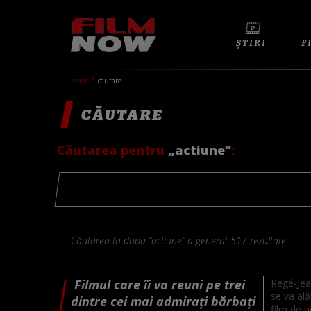
ȘTIRI
F
home
cautare
CĂUTARE
Căutarea pentru
„actiune”
:
Căutarea ta dupa “actiune” a generat 517 rezultate.
Filmul care îi va reuni pe trei
Regé-Jea
se va ală
dintre cei mai admirați bărbați
film de 