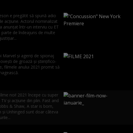
son e pregătit să spună adio
de acțiune. Actorul nominalizat
a anunțat într-un interviu cu ET
t parte de îndeajuns de multe
ustițiar...
i Marvel și agenți de spionaj
oveşti de groază şi ştiinţifico-
e, filmele anului 2021 promit să
magească.
filme noi! 2021 începe cu super
TV și acțiune din plin. Fast and
obbs & Shaw, A star is born,
și Unhinged sunt doar câteva
urile...