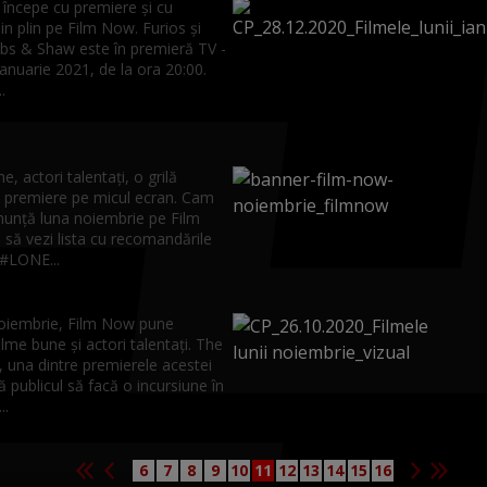
 începe cu premiere și cu
in plin pe Film Now. Furios şi
bbs & Shaw este în premieră TV -
 ianuarie 2021, de la ora 20:00.
.
e, actori talentați, o grilă
și premiere pe micul ecran. Cam
nunță luna noiembrie pe Film
să vezi lista cu recomandările
 #LONE...
noiembrie, Film Now pune
filme bune și actori talentați. The
 una dintre premierele acestei
ită publicul să facă o incursiune în
..
6
7
8
9
10
11
12
13
14
15
16