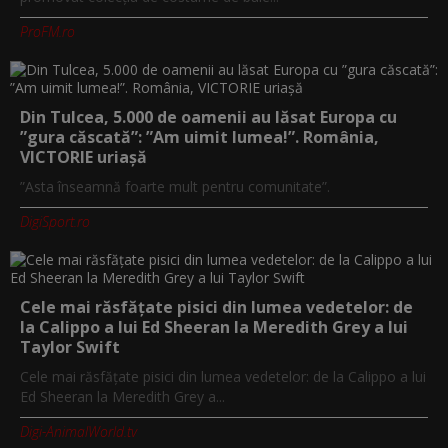
ProFM.ro
Din Tulcea, 5.000 de oamenii au lăsat Europa cu
”gura căscată”: ”Am uimit lumea!”. România,
VICTORIE uriașă
”Asta înseamnă foarte mult pentru comunitate”.
DigiSport.ro
Cele mai răsfățate pisici din lumea vedetelor: de
la Calippo a lui Ed Sheeran la Meredith Grey a lui
Taylor Swift
Cele mai răsfățate pisici din lumea vedetelor: de la Calippo a lui
Ed Sheeran la Meredith Grey a...
Digi-AnimalWorld.tv