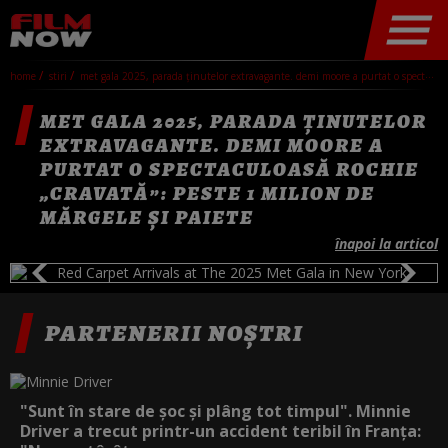
home
stiri
met gala 2025, parada ținutelor extravagante. demi moore a purtat o spectaculoasă rochie „cravată”: peste 1 milion de mărgele și paiete
MET GALA 2025, PARADA ȚINUTELOR
EXTRAVAGANTE. DEMI MOORE A
PURTAT O SPECTACULOASĂ ROCHIE
„CRAVATĂ”: PESTE 1 MILION DE
MĂRGELE ȘI PAIETE
înapoi la articol
PARTENERII NOȘTRI
"Sunt în stare de șoc și plâng tot timpul". Minnie
Driver a trecut printr-un accident teribil în Franța: