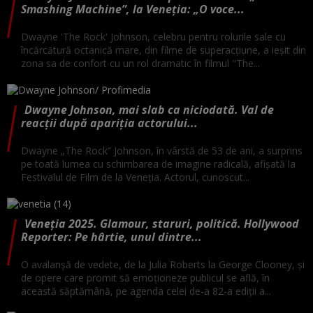
Smashing Machine”, la Veneţia: „O voce...
Dwayne 'The Rock' Johnson, celebru pentru rolurile sale cu
încărcătură octanică mare, din filme de superacţiune, a ieşit din
zona sa de confort cu un rol dramatic în filmul "The...
Dwayne Johnson, mai slab ca niciodată. Val de
reacții după apariția actorului...
Dwayne „The Rock” Johnson, în vârstă de 53 de ani, a surprins
pe toată lumea cu schimbarea de imagine radicală, afișată la
Festivalul de Film de la Veneția. Actorul, cunoscut...
Veneția 2025. Glamour, staruri, politică. Hollywood
Reporter: Pe hârtie, unul dintre...
O avalanşă de vedete, de la Julia Roberts la George Clooney, şi
de opere care promit să emoţioneze publicul se află, în
această săptămână, pe agenda celei de-a 82-a ediţii a...