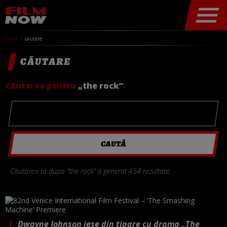
home
cautare
CĂUTARE
Căutarea pentru
„the rock”
:
Căutarea ta dupa “the rock” a generat 454 rezultate.
Dwayne Johnson iese din tipare cu drama „The