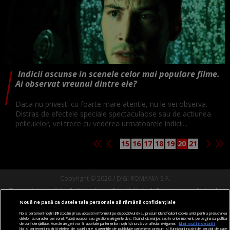
Indicii ascunse in scenele celor mai populare filme.
Ai observat vreunul dintre ele?
Daca nu privesti cu foarte mare atentie, nu le vei observa.
Distras de efectele speciale spectaculaose sau de actiunea
peliculelor, vei trece cu vederea urmatoarele indicii...
15
16
17
18
19
20
21
Copyright © 2026 / DIGI ROMANIA S.A.
Termeni si conditii
Politica de confidentialitate
Gestionați preferințele
Nouă ne pasă ca datele tale personale să rămână confidențiale
Comunicate de presă
Abonare Digi TV
Contact/Info
Codul etic
Noi și partenerii noștri
30
stocăm și/sau accesăm informații pe dispozitivul dvs., precum identificatorii cookie unici pentru prelucrarea
datelor cu caracter personal. Puteți accepta sau gestiona alegerile dvs. făcând clic mai jos sau în orice moment, pe pagina cu politica
Urmărește-ne și pe:
de confidențialitate. Aceste alegeri vor fi raportate partenerilor noștri și nu vă vor afecta navigarea.
Mai multe detalii
Noi si partenerii nostri (retelele de socializare si agentiile de publicitate partenere, precum si furnizorii nostri de servicii de date