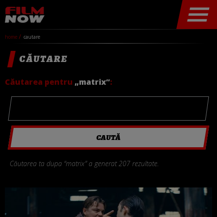
home
cautare
CĂUTARE
Căutarea pentru
„matrix”
:
Căutarea ta dupa “matrix” a generat 207 rezultate.