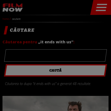
home
cautare
CĂUTARE
Căutarea pentru
„it ends with us”
:
Căutarea ta dupa “it ends with us” a generat 48 rezultate.