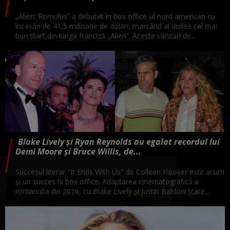
„Alien: Romulus” a debutat în box office-ul nord american cu
încasări de 41,5 milioane de dolari, marcând al doilea cel mai
bun start din lunga franciză „Alien”. Aceste vânzări de...
Blake Lively și Ryan Reynolds au egalat recordul lui
Demi Moore și Bruce Willis, de...
Succesul literar "It Ends With Us" de Colleen Hoover este acum
şi un succes la box office. Adaptarea cinematografică a
romanului din 2016, cu Blake Lively şi Justin Baldoni (care...