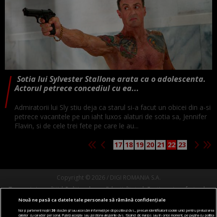
Sotia lui Sylvester Stallone arata ca o adolescenta.
Actorul petrece concediul cu ea...
Admiratorii lui Sly stiu deja ca starul si-a facut un obicei din a-si
petrece vacantele pe un iaht luxos alaturi de sotia sa, Jennifer
Flavin, si de cele trei fete pe care le au...
17
18
19
20
21
22
23
Copyright © 2026 / DIGI ROMANIA S.A.
Termeni si conditii
Politica de confidentialitate
Gestionați preferințele
Nouă ne pasă ca datele tale personale să rămână confidențiale
Comunicate de presă
Abonare Digi TV
Contact/Info
Codul etic
Noi și partenerii noștri
30
stocăm și/sau accesăm informații pe dispozitivul dvs., precum identificatorii cookie unici pentru prelucrarea
datelor cu caracter personal. Puteți accepta sau gestiona alegerile dvs. făcând clic mai jos sau în orice moment, pe pagina cu politica