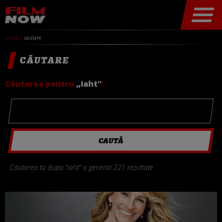
home
cautare
CĂUTARE
Căutarea pentru
„iaht”
:
Căutarea ta dupa “iaht” a generat 221 rezultate.