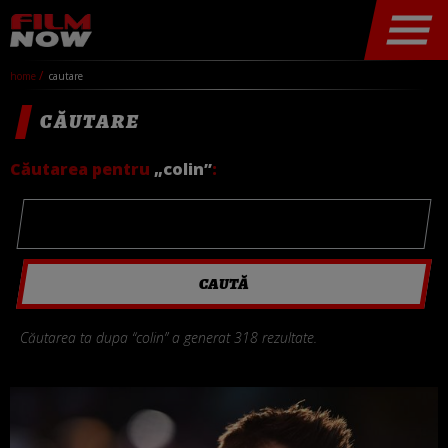
home
cautare
CĂUTARE
Căutarea pentru
„colin”
:
Căutarea ta dupa “colin” a generat 318 rezultate.