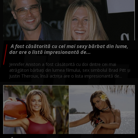
A fost căsătorită cu cel mai sexy bărbat din lume,
dar are o listă impresionantă de...
Jennifer Aniston a fost căsătorită cu doi dintre cei mai
atrăgători bărbați din lumea filmului, sex simbolul Brad Pitt și
Justin Theroux, însă actrița are o lista impresionantă de...