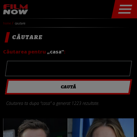
home
cautare
CĂUTARE
Căutarea pentru
„casa”
:
Căutarea ta dupa “casa” a generat 1223 rezultate.