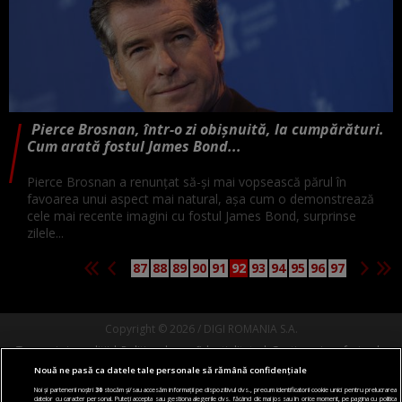
Pierce Brosnan, într-o zi obișnuită, la cumpărături.
Cum arată fostul James Bond...
Pierce Brosnan a renunțat să-și mai vopsească părul în
favoarea unui aspect mai natural, așa cum o demonstrează
cele mai recente imagini cu fostul James Bond, surprinse
zilele...
87
88
89
90
91
92
93
94
95
96
97
Copyright © 2026 / DIGI ROMANIA S.A.
Termeni si conditii
Politica de confidentialitate
Gestionați preferințele
Nouă ne pasă ca datele tale personale să rămână confidențiale
Comunicate de presă
Abonare Digi TV
Contact/Info
Codul etic
Noi și partenerii noștri
30
stocăm și/sau accesăm informații pe dispozitivul dvs., precum identificatorii cookie unici pentru prelucrarea
datelor cu caracter personal. Puteți accepta sau gestiona alegerile dvs. făcând clic mai jos sau în orice moment, pe pagina cu politica