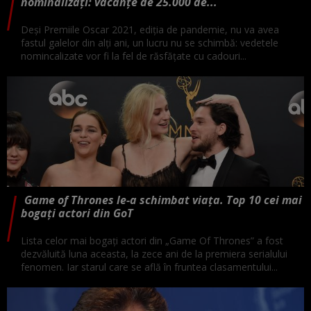
nominalizați: vacanțe de 25.000 de...
Deși Premiile Oscar 2021, ediția de pandemie, nu va avea
fastul galelor din alți ani, un lucru nu se schimbă: vedetele
nomincalizate vor fi la fel de răsfățate cu cadouri...
Game of Thrones le-a schimbat viața. Top 10 cei mai
bogați actori din GoT
Lista celor mai bogați actori din „Game Of Thrones” a fost
dezvăluită luna aceasta, la zece ani de la premiera serialului
fenomen. Iar starul care se află în fruntea clasamentului...