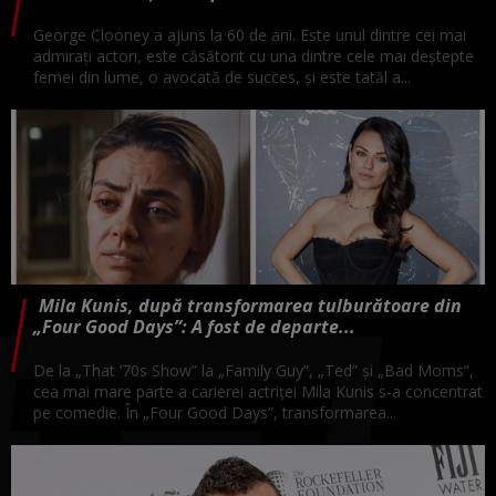
George Clooney a ajuns la 60 de ani. Este unul dintre cei mai
admirați actori, este căsătorit cu una dintre cele mai deștepte
femei din lume, o avocată de succes, și este tatăl a...
Mila Kunis, după transformarea tulburătoare din
„Four Good Days”: A fost de departe...
De la „That ’70s Show” la „Family Guy”, „Ted” și „Bad Moms”,
cea mai mare parte a carierei actriței Mila Kunis s-a concentrat
pe comedie. În „Four Good Days”, transformarea...