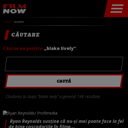
home
cautare
CĂUTARE
Căutarea pentru
„blake lively”
:
Căutarea ta dupa “blake lively” a generat 146 rezultate.
Ryan Reynolds susține că nu-și mai poate face la fel
de bine cascadoriile în filme...