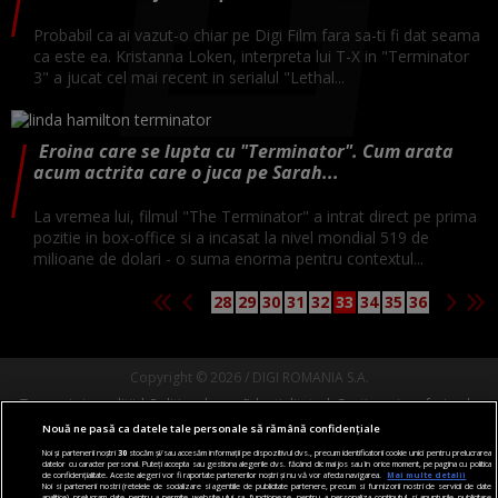
Probabil ca ai vazut-o chiar pe Digi Film fara sa-ti fi dat seama
ca este ea. Kristanna Loken, interpreta lui T-X in "Terminator
3" a jucat cel mai recent in serialul "Lethal...
Eroina care se lupta cu "Terminator". Cum arata
acum actrita care o juca pe Sarah...
La vremea lui, filmul "The Terminator" a intrat direct pe prima
pozitie in box-office si a incasat la nivel mondial 519 de
milioane de dolari - o suma enorma pentru contextul...
28
29
30
31
32
33
34
35
36
Copyright © 2026 / DIGI ROMANIA S.A.
Termeni si conditii
Politica de confidentialitate
Gestionați preferințele
Nouă ne pasă ca datele tale personale să rămână confidențiale
Comunicate de presă
Abonare Digi TV
Contact/Info
Codul etic
Noi și partenerii noștri
30
stocăm și/sau accesăm informații pe dispozitivul dvs., precum identificatorii cookie unici pentru prelucrarea
datelor cu caracter personal. Puteți accepta sau gestiona alegerile dvs. făcând clic mai jos sau în orice moment, pe pagina cu politica
Urmărește-ne și pe:
de confidențialitate. Aceste alegeri vor fi raportate partenerilor noștri și nu vă vor afecta navigarea.
Mai multe detalii
Noi si partenerii nostri (retelele de socializare si agentiile de publicitate partenere, precum si furnizorii nostri de servicii de date
analitice) prelucram date pentru a permite website-ului sa functioneze, pentru a personaliza continutul si anunturile publicitare