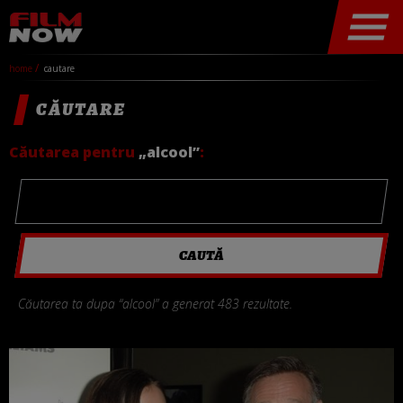
home
cautare
CĂUTARE
Căutarea pentru
„alcool”
:
Căutarea ta dupa “alcool” a generat 483 rezultate.