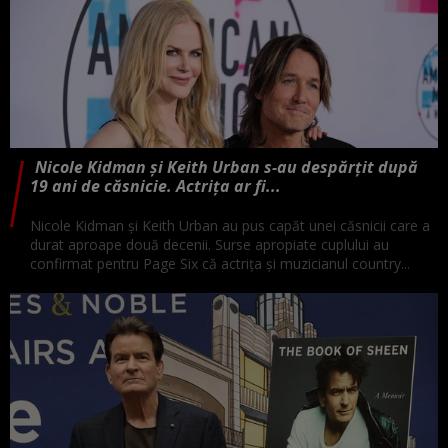
Nicole Kidman și Keith Urban s-au despărțit după
19 ani de căsnicie. Actrița ar fi...
Nicole Kidman și Keith Urban au pus capăt unei căsnicii care a
durat aproape două decenii. Surse apropiate cuplului au
confirmat pentru Page Six că actrița și muzicianul country...