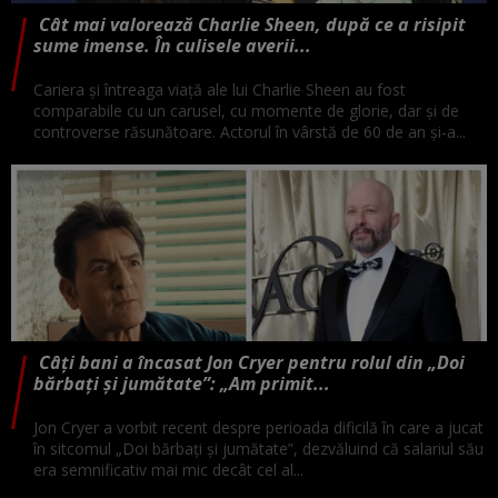
Cât mai valorează Charlie Sheen, după ce a risipit
sume imense. În culisele averii...
Cariera și întreaga viață ale lui Charlie Sheen au fost
comparabile cu un carusel, cu momente de glorie, dar și de
controverse răsunătoare. Actorul în vârstă de 60 de an și-a...
Câți bani a încasat Jon Cryer pentru rolul din „Doi
bărbați și jumătate”: „Am primit...
Jon Cryer a vorbit recent despre perioada dificilă în care a jucat
în sitcomul „Doi bărbați și jumătate”, dezvăluind că salariul său
era semnificativ mai mic decât cel al...