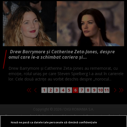
Drew Barrymore și Catherine Zeta-Jones, despre
omul care le-a schimbat cariera și...
Drew Barrymore și Catherine Zeta-Jones au rememorat, cu
emoție, rolul uriaș pe care Steven Spielberg l-a avut în carierele
lor. Cele două actrițe au vorbit deschis despre „norocul...
1
2
3
4
5
6
7
8
9
10
11
Copyright © 2026 / DIGI ROMANIA S.A.
Termeni si conditii
Politica de confidentialitate
Gestionați preferințele
Nouă ne pasă ca datele tale personale să rămână confidențiale
Comunicate de presă
Abonare Digi TV
Contact/Info
Codul etic