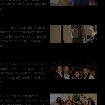
 Cea care îi este zi de zi aproape
...
cea mai bună stare de sănătate,
nul trecut a fost diagnosticat
, însă Bruce Willis se bucură de
 simple din viața lui. Pe lângă
lor...
lis pare să se simtă din ce în ce
 după ce în urmă cu o lună și-a
 testamentul. Celebrul actor a
tr-o fotografie inedită cu fiica
ah...
ui Bruce Willis se mărește în
ni. Fiica lui cea mare, Rumer, din
 cu Demi Moore, a anunțat că