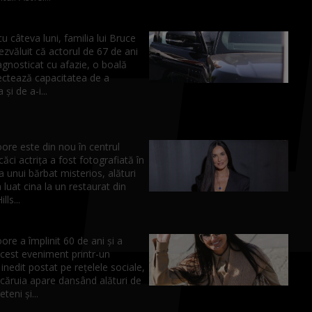
u câteva luni, familia lui Bruce
dezvăluit că actorul de 67 de ani
agnosticat cu afazie, o boală
fectează capacitatea de a
și de a-i...
re este din nou în centrul
 căci actrița a fost fotografiată în
unui bărbat misterios, alături
 luat cina la un restaurat din
lls...
e a împlinit 60 de ani și a
cest eveniment printr-un
 inedit postat pe rețelele sociale,
 căruia apare dansând alături de
eteni și...