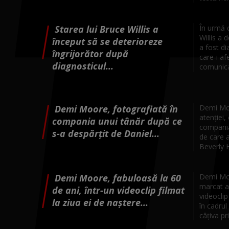
Starea lui Bruce Willis a
În urmă c
Willis a 
început să se deterioreze
a fost di
îngrijorător după
care-i a
diagnosticul...
comunica 
Demi Moore, fotografiată în
Demi Moo
atenției,
compania unui tânăr după ce
compania 
s-a despărțit de Daniel...
de care a
Beverly Hi
Demi Moore, fabuloasă la 60
Demi Moor
marcat a
de ani, într-un videoclip filmat
videoclip
la ziua ei de naștere...
în cadrul
câțiva pri