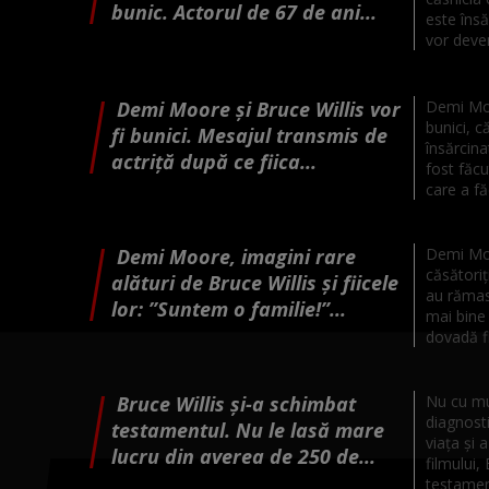
bunic. Actorul de 67 de ani...
este însă
vor deveni
Demi Moore și Bruce Willis vor
Demi Moo
bunici, c
fi bunici. Mesajul transmis de
însărcina
actriță după ce fiica...
fost făcu
care a fă
Demi Moore, imagini rare
Demi Moo
căsătoriț
alături de Bruce Willis și fiicele
au rămas 
lor: ”Suntem o familie!”...
mai bine 
dovadă fi
Bruce Willis și-a schimbat
Nu cu mul
diagnosti
testamentul. Nu le lasă mare
viața și 
lucru din averea de 250 de...
filmului,
testament