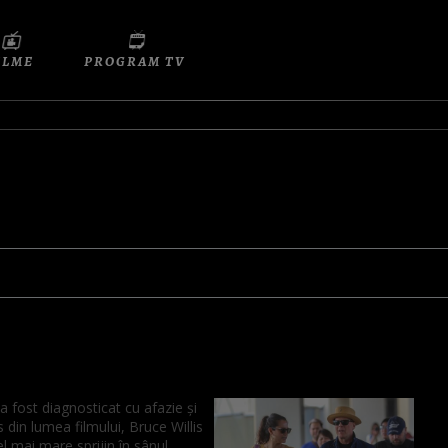
ILME
PROGRAM TV
 fost diagnosticat cu afazie și
s din lumea filmului, Bruce Willis
el mai mare sprijin în sânul