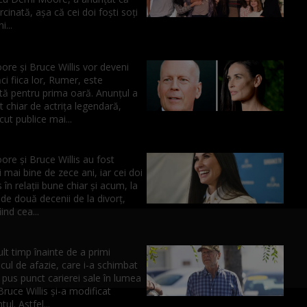
rcinată, așa că cei doi foști soți
...
re și Bruce Willis vor deveni
ăci fiica lor, Rumer, este
tă pentru prima oară. Anunțul a
t chiar de actrița legendară,
cut publice mai...
re și Bruce Willis au fost
i mai bine de zece ani, iar cei doi
în relații bune chiar și acum, la
de două decenii de la divorț,
ind cea...
t timp înainte de a primi
cul de afazie, care i-a schimbat
a pus punct carierei sale în lumea
 Bruce Willis și-a modificat
ul. Astfel...