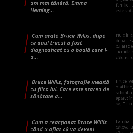
ani mai tânără. Emma
familiei.
Heming...
este soția
Cum arată Bruce Willis, după
Nu e în 
după ce a
ce anul trecut a fost
cu afazie
diagnosticat cu o boală care l-
lucrurile
a...
căldura ce
Bruce Willis, fotografie inedită
Bruce Wil
mai bine,
cu fiica lui. Care este starea de
schimbat
sănătate a...
apărut în
sa, Tallul
Cum a reacționat Bruce Willis
Familia l
câteva lu
când a aflat că va deveni
căsnicia