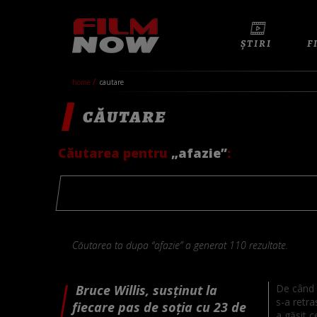
ȘTIRI
F
home
cautare
CĂUTARE
Căutarea pentru
„afazie”
:
Căutarea ta dupa “afazie” a generat 110 rezultate.
Bruce Willis, susținut la
De când a
s-a retra
fiecare pas de soția cu 23 de
a găsit c