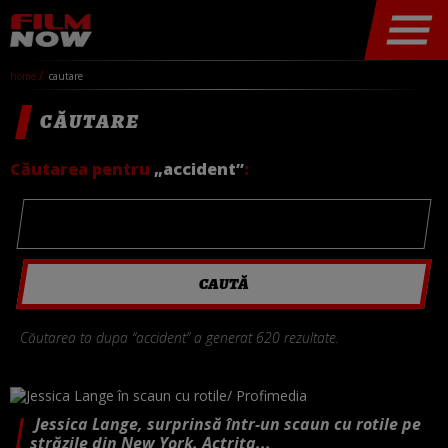
home
cautare
CĂUTARE
Căutarea pentru
„accident”
:
Căutarea ta dupa “accident” a generat 620 rezultate.
Jessica Lange, surprinsă într-un scaun cu rotile pe
străzile din New York. Actrița...