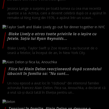
Jessica Lange a surprins pe toată lumea cu cea mai recentă
apariție a sa. Actrița, care a devenit celebră după ce a apărut în
remake-ul King Kong din 1976, a apărut într-un scaun...
Blake Lively a atras toate privirile la o ieșire cu
fetele. Soția lui Ryan Reynolds...
Blake Lively, Taylor Swift și Zoe Kravitz s-au bucurat de o
seară a fetelor, la început de an, în New York City.
Fiica lui Alain Delon reacționează după scandalul
izbucnit în familia sa: "Nu sunt...
Un nou episod a avut loc în "războiul" din interiorul familiei
actorului francez Alain Delon. Fiica sa, Anouchka, a declarat că
a vrut să-şi ducă tatăl în Elveţia pentru un...
Tensiuni în familie. Alain Delon va depune o