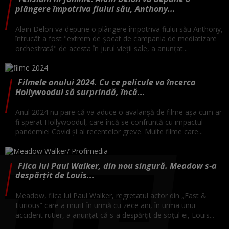
plângere împotriva fiului său, Anthony...
Alain Delon va depune o plângere împotriva fiului său Anthony,
întrucât a fost "extrem de şocat de campania de mediatizare
orchestrată" de acesta în jurul vieţii sale, a anunţat...
Filmele anului 2024. Cu ce pelicule va încerca
Hollywoodul să surprindă, încă...
Anul 2024 nu pare că va aduce o avalanşă de filme aşa cum ar
fi sperat Hollywoodul, care încă se confruntă cu impactul
pandemiei Covid şi al recentelor greve. Multe filme care...
Fiica lui Paul Walker, din nou singură. Meadow s-a
despărțit de Louis...
Meadow, fiica lui Paul Walker, regretatul actor din „Fast &
Furious” care a murit în urmă cu zece ani, în urma unui
accident rutier, a anunțat că s-a despărțit de soțul ei, Louis...