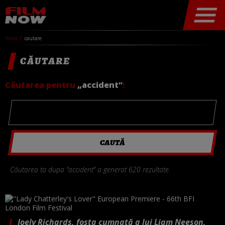
home
cautare
CĂUTARE
Căutarea pentru
„accident”
:
Căutarea ta dupa “accident” a generat 620 rezultate.
Joely Richards, fosta cumnată a lui Liam Neeson,