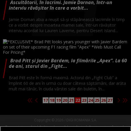
Ascultătorii, în lacrimi. Jamie Dornan, într-un
interviu răvășitor în care a vorbit...
Jamie Dornan abia a reușit să-și stăpânească lacrimile în timp
ce a vorbit despre moartea mamei sale, într-un răvășitor
interviu acordat lui Lauren Laverne, pentru Desert Island...
Brad Pitt și Javier Bardem, la filmările „Apex”. La 60
de ani, starul din „Fight...
Brad Pitt este în formă maximă. Actorul din „Fight Club” a
împlinit 60 de ani în urmă cu doar câteva săptămâni, dar arăta
mult mai tânăr, în ciuda vârstei sale din buletin, în...
17
18
19
20
21
22
23
24
25
26
27
Copyright © 2026 / DIGI ROMANIA S.A.
Termeni si conditii
Politica de confidentialitate
Gestionați preferințele